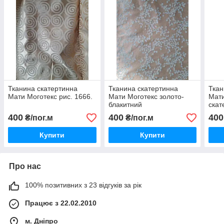
Тканина скатертинна
Тканина скатертинна
Ткан
Мати Моготекс рис. 1666.
Мати Моготекс золото-
Мати
блакитний
скат
замо
400
400
400
₴/пог.м
₴/пог.м
Купити
Купити
Про нас
100% позитивних з 23 відгуків за рік
Працює з 22.02.2010
м. Дніпро