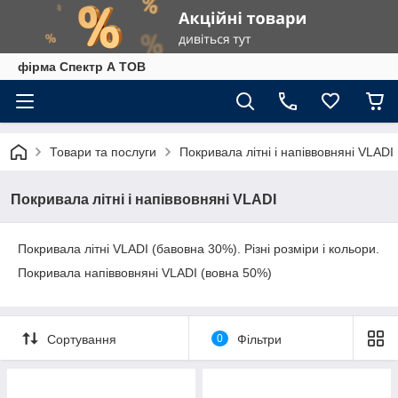
фірма Спектр А ТОВ
Товари та послуги
Покривала літні і напіввовняні VLADI
Покривала літні і напіввовняні VLADI
Покривала літні VLADI (бавовна 30%). Різні розміри і кольори.
Покривала напіввовняні VLADI (вовна 50%)
Сортування
0
Фільтри