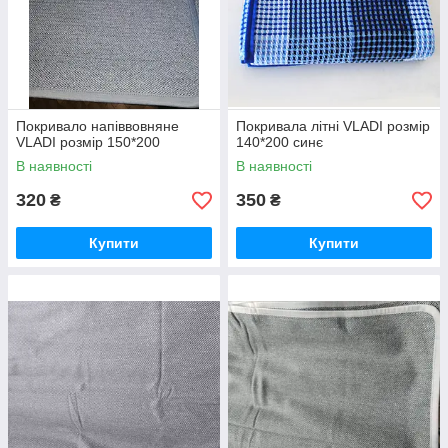
Покривало напіввовняне
Покривала літні VLADI розмір
VLADI розмір 150*200
140*200 синє
В наявності
В наявності
320
350
₴
₴
Купити
Купити