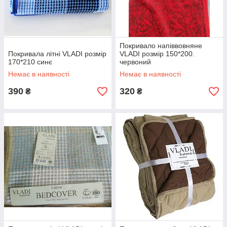
Покривало напіввовняне
Покривала літні VLADI розмір
VLADI розмір 150*200.
170*210 синє
червоний
Немає в наявності
Немає в наявності
390
320
₴
₴