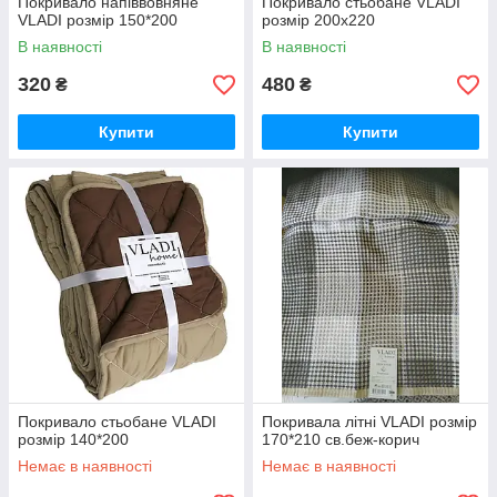
Покривало напіввовняне
Покривало стьобане VLADI
VLADI розмір 150*200
розмір 200х220
В наявності
В наявності
320
480
₴
₴
Купити
Купити
Покривало стьобане VLADI
Покривала літні VLADI розмір
розмір 140*200
170*210 св.беж-корич
Немає в наявності
Немає в наявності