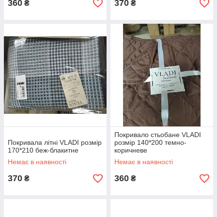
360
370
₴
₴
Покривало стьобане VLADI
Покривала літні VLADI розмір
розмір 140*200 темно-
170*210 беж-блакитне
коричневе
Немає в наявності
Немає в наявності
370
360
₴
₴