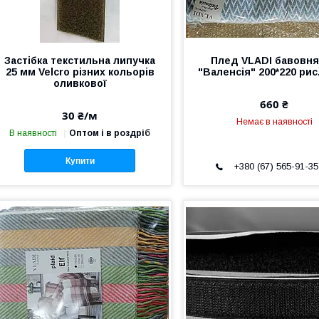
Застібка текстильна липучка
Плед VLADI бавовн
25 мм Velcro різних кольорів
"Валенсія" 200*220 рис.
оливкової
660 ₴
30 ₴/м
Немає в наявності
В наявності
Оптом і в роздріб
Купити
+380 (67) 565-91-35