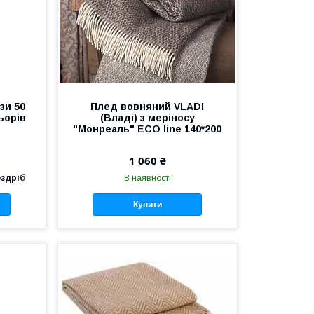
зи 50
Плед вовняний VLADI
ьорів
(Владі) з меріносу
"Монреаль" ECO line 140*200
1 060 ₴
оздріб
В наявності
Купити