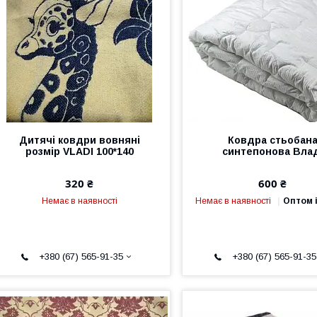
Дитячі ковдри вовняні
Ковдра стьобан
розмір VLADI 100*140
синтепонова Вла
320 ₴
600 ₴
Немає в наявності
Немає в наявності
Оптом і
+380 (67) 565-91-35
+380 (67) 565-91-35