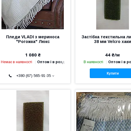
Пледи VLADI з мериноса
Застібка текстильна л
"Рогожка" Люкс
38 мм Velcro хак
1 080 ₴
44 ₴/м
Немає в наявності
Оптом і в роздріб
В наявності
Оптом і в р
Купити
+380 (67) 565-91-35