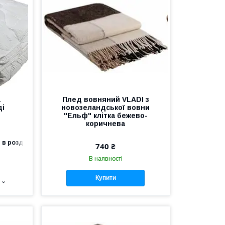
а
Плед вовняний VLADI з
ді
новозеландської вовни
"Ельф" клітка бежево-
коричнева
 в роздріб
740 ₴
В наявності
Купити