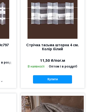
0с797
Стрічка тасьма шторна 4 см.
Колір білий
11,50 ₴/пог.м
 в роздріб
В наявності
Оптом і в роздріб
Купити