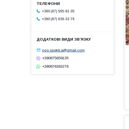
+380 (67) 565-91-35
+380 (67) 636-32-76
ooo.spektr.a@gmail.com
+380675659135
+380676363276