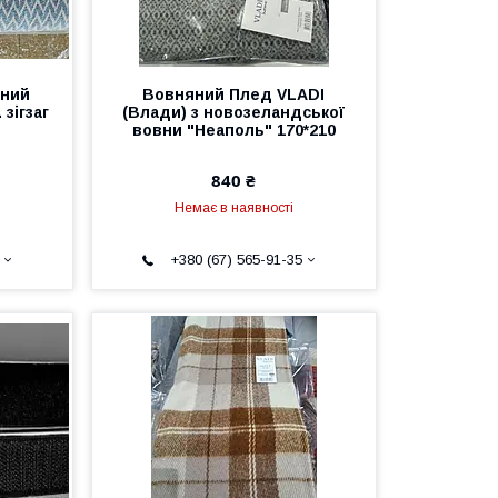
яний
Вовняний Плед VLADI
 зігзаг
(Влади) з новозеландської
вовни "Неаполь" 170*210
840 ₴
Немає в наявності
+380 (67) 565-91-35