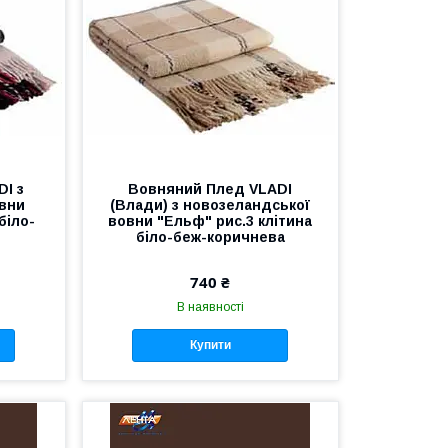
I з
Вовняний Плед VLADI
овни
(Влади) з новозеландської
біло-
вовни "Ельф" рис.3 клітина
біло-беж-коричнева
740 ₴
В наявності
Купити