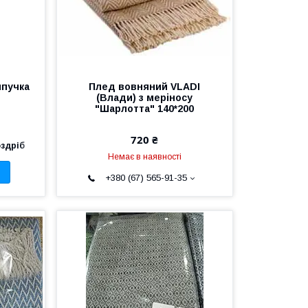
ипучка
Плед вовняний VLADI
и
(Влади) з меріносу
"Шарлотта" 140*200
720 ₴
оздріб
Немає в наявності
+380 (67) 565-91-35