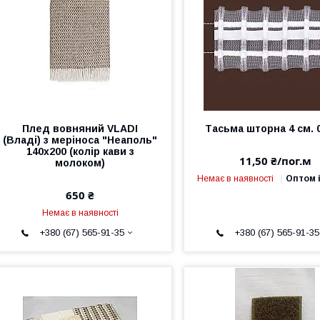
Плед вовняний VLADI
Тасьма шторна 4 см. 
(Владі) з меріноса "Неаполь"
140x200 (колір кави з
11,50 ₴/пог.м
молоком)
Немає в наявності
Оптом і
650 ₴
Немає в наявності
+380 (67) 565-91-35
+380 (67) 565-91-35