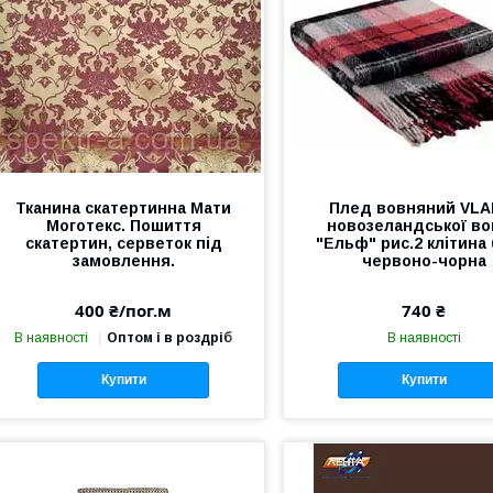
Тканина скатертинна Мати
Плед вовняний VLAD
Моготекс. Пошиття
новозеландської в
скатертин, серветок під
"Ельф" рис.2 клітина 
замовлення.
червоно-чорна
400 ₴/пог.м
740 ₴
В наявності
Оптом і в роздріб
В наявності
Купити
Купити