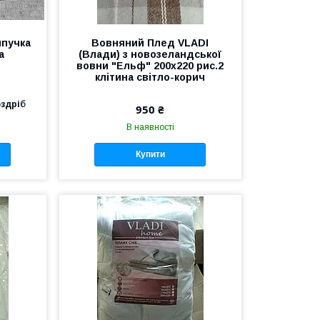
ипучка
Вовняний Плед VLADI
а
(Влади) з новозеландської
вовни "Ельф" 200x220 рис.2
клітина світло-корич
оздріб
950 ₴
В наявності
Купити