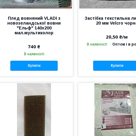
Плед вовняний VLADI з
Застібка текстильна л
новозеландської вовни
20 мм Velcro чорн
"Ельф" 140х200
мал.мультиколор
20,50 ₴/м
В наявності
Оптом і в р
740 ₴
В наявності
Купити
Купити