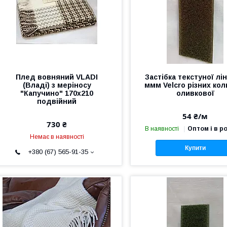
Плед вовняний VLADI
Застібка текстуної лін
(Владі) з меріносу
ммм Velcro різних кол
"Капучино" 170х210
оливкової
подвійний
54 ₴/м
730 ₴
В наявності
Оптом і в р
Немає в наявності
Купити
+380 (67) 565-91-35