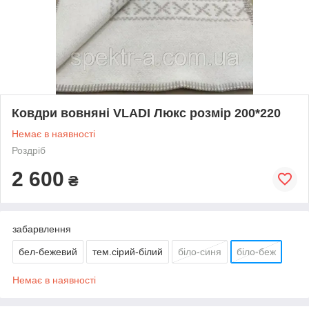
Ковдри вовняні VLADI Люкс розмір 200*220
Немає в наявності
Роздріб
2 600
₴
забарвлення
бел-бежевий
тем.сірий-білий
бiло-синя
бiло-беж
Немає в наявності