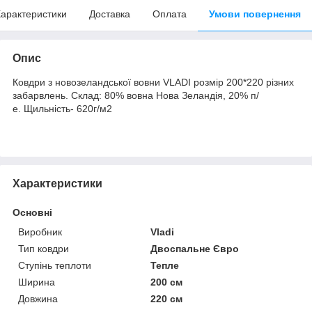
арактеристики
Доставка
Оплата
Умови повернення
Опис
Ковдри з новозеландської вовни VLADI розмір 200*220 різних
забарвлень. Склад: 80% вовна Нова Зеландія, 20% п/
е. Щильнiсть- 620г/м2
Характеристики
Основні
Виробник
Vladi
Тип ковдри
Двоспальне Євро
Ступінь теплоти
Тепле
Ширина
200 см
Довжина
220 см