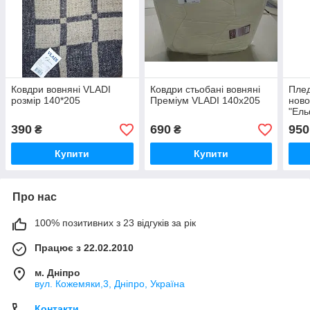
Ковдри вовняні VLADI
Ковдри стьобані вовняні
Плед
розмір 140*205
Преміум VLADI 140х205
ново
"Ель
біл-
390
690
950
₴
₴
Купити
Купити
Про нас
100% позитивних з 23 відгуків за рік
Працює з 22.02.2010
м. Дніпро
вул. Кожемяки,3, Дніпро, Україна
Контакти