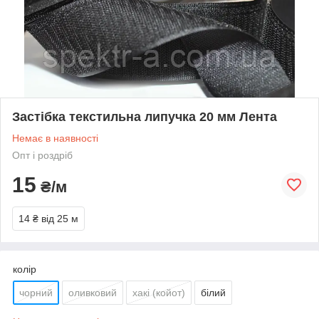
Застібка текстильна липучка 20 мм Лента
Немає в наявності
Опт і роздріб
15
₴/м
14 ₴
від 25 м
колір
чорний
оливковий
хакі (койот)
білий