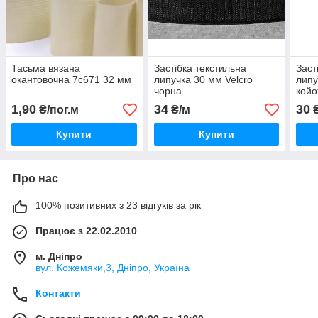
Тасьма вязана
Застібка текстильна
Заст
окантовочна 7с671 32 мм
липучка 30 мм Velcro
липу
чорна
койо
1,90
34
30
₴/пог.м
₴/м
₴
Купити
Купити
Про нас
100% позитивних з 23 відгуків за рік
Працює з 22.02.2010
м. Дніпро
вул. Кожемяки,3, Дніпро, Україна
Контакти