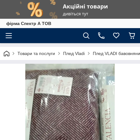
фірма Спектр А ТОВ
Товари та послуги
Плед Vladi
Плед VLADI бавовняний