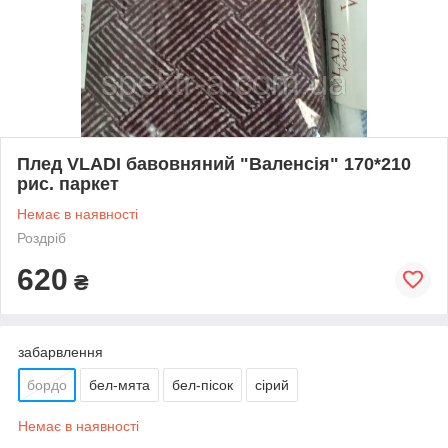
Плед VLADI бавовняний "Валенсія" 170*210
рис. паркет
Немає в наявності
Роздріб
620
₴
забарвлення
бордо
бел-мята
бел-пісок
сірий
Немає в наявності