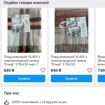
Подібні товари компанії
Плед вовняний VLADI з
Плед вовняний VLADI з
Вовн
новозеландської вовни
новозеландської вовни
(Вла
"Ельф" 170х210 мал.7
"Ельф" 170х210
вовн
беж-оранж-корич
мал.Хвиля
кліт
840
840
740
₴
₴
кори
Купити
Купити
Про нас
100% позитивних з 23 відгуків за рік