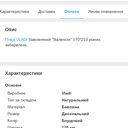
Характеристики
Доставка
Оплата
Умови повернення
Опис
Плед VLADI
бавовняний "Валенсія" 170*210 різних
забарвлень.
Характеристики
Основні
Виробник
Vladi
Тип за складом
Натуральний
Матеріал
Бавовна
Розмір
Двоспальний
Колір
Бордовий
Ширина
170 см